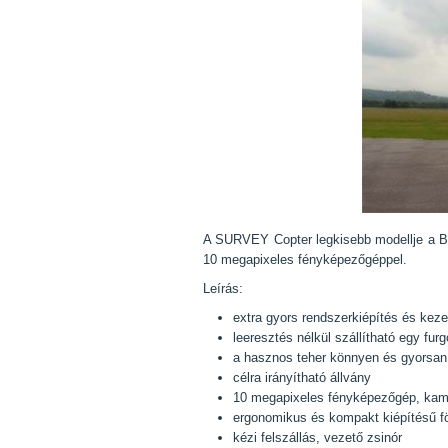
A SURVEY Copter legkisebb modellje a BLI
10 megapixeles fényképezőgéppel.
Leírás:
extra gyors rendszerkiépítés és keze
leeresztés nélkül szállítható egy fur
a hasznos teher könnyen és gyorsan 
célra irányítható állvány
10 megapixeles fényképezőgép, kame
ergonomikus és kompakt kiépítésű f
kézi felszállás, vezető zsinór