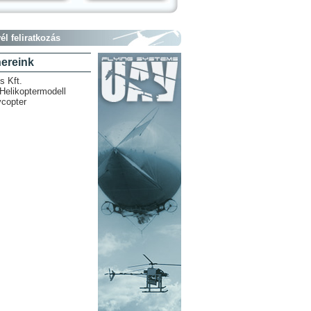
él feliratkozás
nereink
is Kft.
elikoptermodell
copter