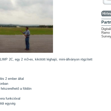
Hírlev
Part
Digital
Ramo H
Survey
MP 2C, egy 2 m3-es, kikötött léghajó, mini-állványon rögzített
lés 2 ember által
gonban
felszerelhető a földön
ra funkcióval
öldi egység