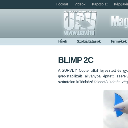
Főoldal
Videók
Kapcsolat
Képgalér
Hírek
Szolgáltatások
Termékek
BLIMP 2C
A SURVEY Copter által fejlesztett és gy
gyro-stabilizált állványba épített sze
számtalan különböző feladat/küldetés vég