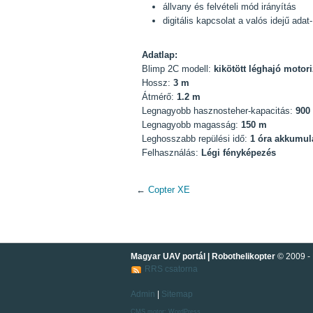
állvany és felvételi mód irányítás
digitális kapcsolat a valós idejű adat
Adatlap:
Blimp 2C modell:
kikötött léghajó motori
Hossz:
3 m
Átmérő:
1.2 m
Legnagyobb hasznosteher-kapacitás:
900
Legnagyobb magasság:
150 m
Leghosszabb repülési idő:
1 óra akkumul
Felhasználás:
Légi fényképezés
←
Copter XE
Magyar UAV portál | Robothelikopter
© 2009 - 
RRS csatorna
Admin
|
Sitemap
CMS motor:
WordPress