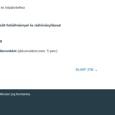
- és képátvitelhez
zált fotóállvánnyal és rádióirányítással
 g
átoronként
(akkumulátorcsere: 5 perc)
BLIMP 37M
→
Minden jog fenntartva.