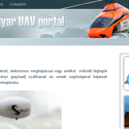
ia
Linkajánló
ártott, elektromos meghajtással vagy anélkül működő léghajók
relvényt (payload) szállítanak és ennek segítségével képesek
rehajtására.