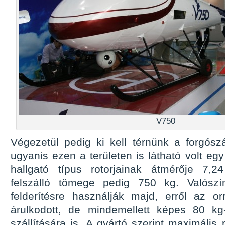
V750
Végezetül pedig ki kell térnünk a forgószá
ugyanis ezen a területen is látható volt e
hallgató típus rotorjainak átmérője 7,2
felszálló tömege pedig 750 kg. Valószí
felderítésre használják majd, erről az or
árulkodott, de mindemellett képes 80 kg
szállítására is. A gyártó szerint maximáli