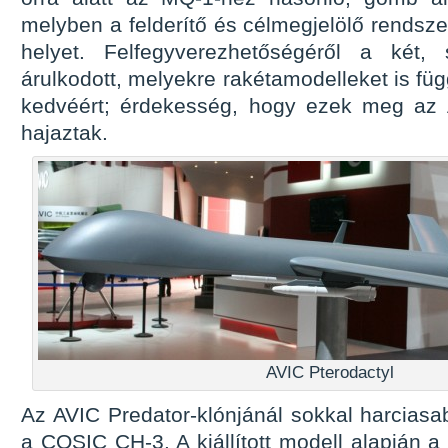
melyben a felderítő és célmegjelölő rendsz
helyet. Felfegyverezhetőségéről a két, s
árulkodott, melyekre rakétamodelleket is füg
kedvéért; érdekesség, hogy ezek meg az A
hajaztak.
AVIC Pterodactyl
Az AVIC Predator-klónjánál sokkal harciasa
a COSIC CH-3. A kiállított modell alapján a