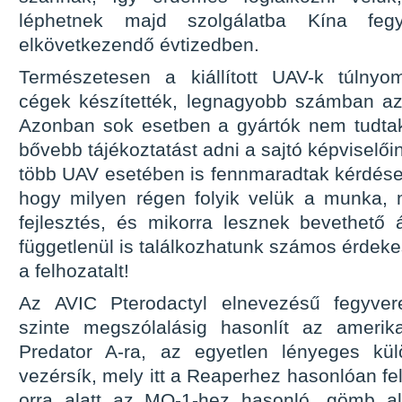
léphetnek majd szolgálatba Kína feg
elkövetkezendő évtizedben.
Természetesen a kiállított UAV-k túlnyo
cégek készítették, legnagyobb számban a
Azonban sok esetben a gyártók nem tudta
bővebb tájékoztatást adni a sajtó képviselői
több UAV esetében is fennmaradtak kérdéses
hogy milyen régen folyik velük a munka, m
fejlesztés, és mikorra lesznek bevethető á
függetlenül is találkozhatunk számos érdek
a felhozatalt!
Az AVIC Pterodactyl elnevezésű fegyvere
szinte megszólalásig hasonlít az amerik
Predator A-ra, az egyetlen lényeges kü
vezérsík, mely itt a Reaperhez hasonlóan fel
orra alatt az MQ-1-hez hasonló, gömb ala