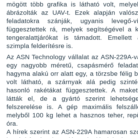
mögött több grafika is látható volt, mel
ábrázolták az UAV-t. Ezek alapján valósz
feladatokra szánják, ugyanis levegő-ví
függesztettek rá, melyek segítségével a 
tengeralattjárókat is támadott. Emellett
szimpla felderítésre is.
Az ASN Technology vállalat az ASN-229A-val
egy nagyobb méretű, csapásmérő feladat
hagyma alakú orr alatt egy, a törzsbe félig 
volt látható, a szárnyak alá pedig szin
hasonló rakétákat függesztettek. A maket
látták el, de a gyártó szerint lehetsé
felszerelése is. A gép maximális felszá
melyből 100 kg lehet a hasznos teher, repü
óra.
A hírek szerint az ASN-229A hamarosan szol