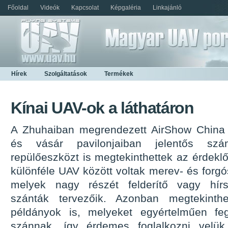
Főoldal
Videók
Kapcsolat
Képgaléria
Linkajánló
Hírek
Szolgáltatások
Termékek
Kínai UAV-ok a láthatáron
A Zhuhaiban megrendezett AirShow China ha
és vásár pavilonjaiban jelentős szá
repülőeszközt is megtekinthettek az érdekl
különféle UAV között voltak merev- és forgó
melyek nagy részét felderítő vagy hírs
szánták tervezőik. Azonban megtekinthe
példányok is, melyeket egyértelműen feg
szánnak, így érdemes foglalkozni velük,