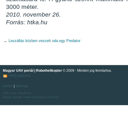
3000 méter.
2010. november 26.
Forrás: htka.hu
←
Leszállás közben veszett oda egy Predator
Magyar UAV portál | Robothelikopter
© 2009 - Minden jog fenntartva.
RRS csatorna
Admin
|
Sitemap
CMS motor:
WordPress
Design: Nurudin Jauhari (
Hamasaki 1.6
) &
Gaf