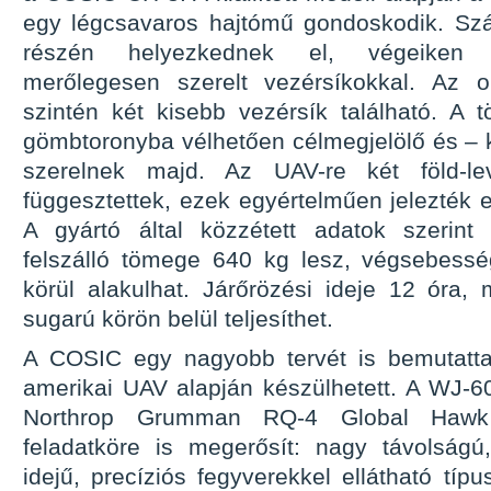
egy légcsavaros hajtómű gondoskodik. Szá
részén helyezkednek el, végeiken a
merőlegesen szerelt vezérsíkokkal. Az or
szintén két kisebb vezérsík található. A t
gömbtoronyba vélhetően célmegjelölő és – 
szerelnek majd. Az UAV-re két föld-lev
függesztettek, ezek egyértelműen jelezték e
A gyártó által közzétett adatok szerin
felszálló tömege 640 kg lesz, végsebess
körül alakulhat. Járőrözési ideje 12 óra
sugarú körön belül teljesíthet.
A COSIC egy nagyobb tervét is bemutatta
amerikai UAV alapján készülhetett. A WJ-6
Northrop Grumman RQ-4 Global Hawk 
feladatköre is megerősít: nagy távolságú
idejű, precíziós fegyverekkel ellátható típus