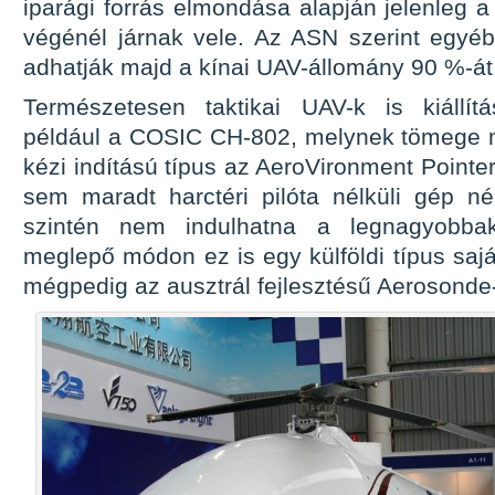
iparági forrás elmondása alapján jelenleg 
végénél járnak vele. Az ASN szerint egyé
adhatják majd a kínai UAV-állomány 90 %-át
Természetesen taktikai UAV-k is kiállítá
például a COSIC CH-802, melynek tömege m
kézi indítású típus az AeroVironment Pointer
sem maradt harctéri pilóta nélküli gép né
szintén nem indulhatna a legnagyobb
meglepő módon ez is egy külföldi típus saj
mégpedig az ausztrál fejlesztésű Aerosonde-