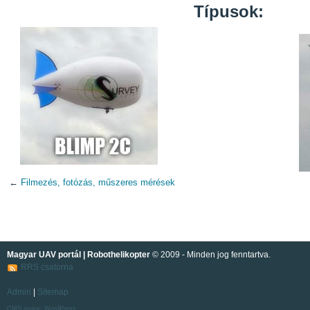
Típusok:
←
Filmezés, fotózás, műszeres mérések
Magyar UAV portál | Robothelikopter
© 2009 - Minden jog fenntartva.
RRS csatorna
Admin
|
Sitemap
CMS motor:
WordPress