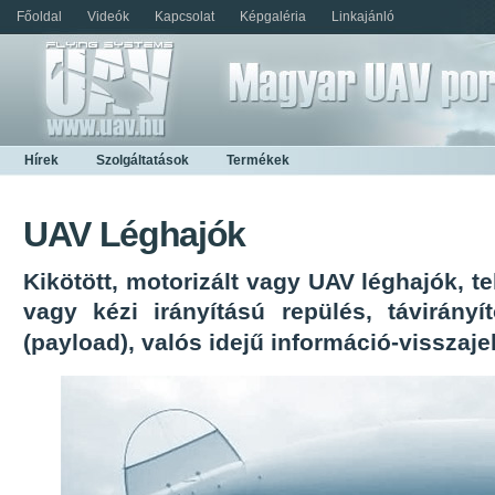
Főoldal
Videók
Kapcsolat
Képgaléria
Linkajánló
Hírek
Szolgáltatások
Termékek
UAV Léghajók
Kikötött, motorizált vagy UAV léghajók, te
vagy kézi irányítású repülés, távirányí
(payload), valós idejű információ-visszaje