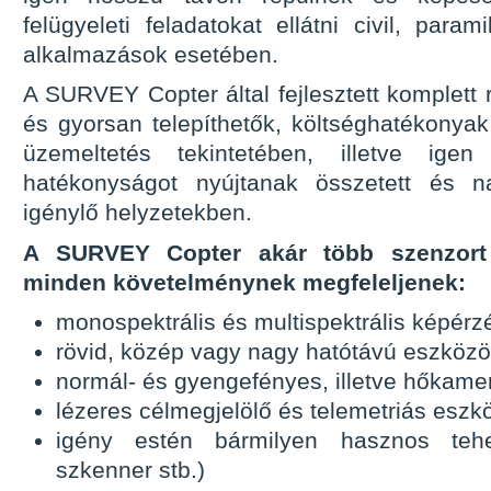
felügyeleti feladatokat ellátni civil, param
alkalmazások esetében.
A SURVEY Copter által fejlesztett komplett
és gyorsan telepíthetők, költséghatékonya
üzemeltetés tekintetében, illetve ig
hatékonyságot nyújtanak összetett és na
igénylő helyzetekben.
A SURVEY Copter akár több szenzort 
minden követelménynek megfeleljenek:
monospektrális és multispektrális képérz
rövid, közép vagy nagy hatótávú eszköz
normál- és gyengefényes, illetve hőkame
lézeres célmegjelölő és telemetriás eszk
igény estén bármilyen hasznos tehe
szkenner stb.)