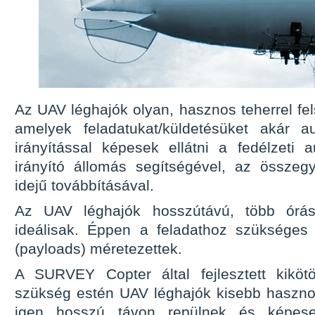
Az UAV léghajók olyan, hasznos teherrel fel
amelyek feladatukat/küldetésüket akár a
irányítással képesek ellátni a fedélzeti a
irányító állomás segítségével, az összegy
idejű továbbításával.
Az UAV léghajók hosszútávú, több órás
ideálisak. Éppen a feladathoz szükséges
(payloads) méretezettek.
A SURVEY Copter által fejlesztett kikötö
szükség estén UAV léghajók kisebb hasznos
igen hosszú távon repülnek és képesek