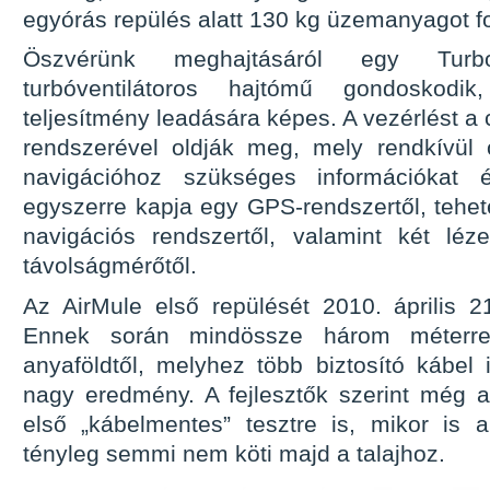
egyórás repülés alatt 130 kg üzemanyagot f
Öszvérünk meghajtásáról egy Tur
turbóventilátoros hajtómű gondosko
teljesítmény leadására képes. A vezérlést a 
rendszerével oldják meg, mely rendkívül 
navigációhoz szükséges információkat é
egyszerre kapja egy GPS-rendszertől, tehetet
navigációs rendszertől, valamint két lé
távolságmérőtől.
Az AirMule első repülését 2010. április 21
Ennek során mindössze három méterre
anyaföldtől, melyhez több biztosító kábel 
nagy eredmény. A fejlesztők szerint még a
első „kábelmentes” tesztre is, mikor is 
tényleg semmi nem köti majd a talajhoz.