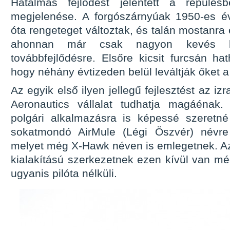
Hatalmas fejlődést jelentett a repülés
megjelenése. A forgószárnyúak 1950-es év
óta rengeteget változtak, és talán mostanra e
ahonnan már csak nagyon kevés l
továbbfejlődésre. Elsőre kicsit furcsán ha
hogy néhány évtizeden belül leváltják őket a
Az egyik első ilyen jellegű fejlesztést az izr
Aeronautics vállalat tudhatja magáénak
polgári alkalmazásra is képessé szeretné
sokatmondó AirMule (Légi Öszvér) névre 
melyet még X-Hawk néven is emlegetnek. Az
kialakítású szerkezetnek ezen kívül van m
ugyanis pilóta nélküli.