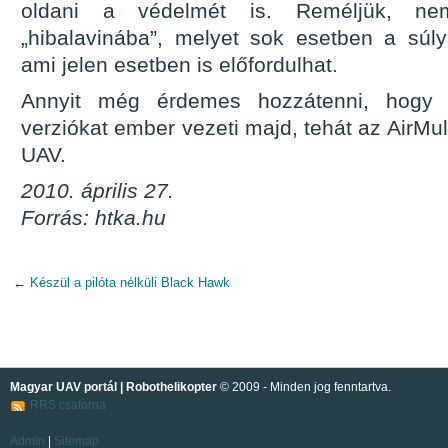
oldani a védelmét is. Reméljük, n
„hibalavinába”, melyet sok esetben a súly
ami jelen esetben is előfordulhat.
Annyit még érdemes hozzátenni, hogy a
verziókat ember vezeti majd, tehát az AirMu
UAV.
2010. április 27.
Forrás: htka.hu
←
Készül a pilóta nélküli Black Hawk
Magyar UAV portál | Robothelikopter
© 2009 - Minden jog fenntartva.
RRS csatorna
Admin
|
Sitemap