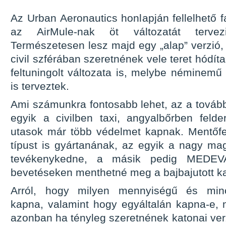
Az Urban Aeronautics honlapján fellelhető f
az AirMule-nak öt változatát tervez
Természetesen lesz majd egy „alap” verzió,
civil szférában szeretnének vele teret hódít
feltuningolt változata is, melybe néminemű 
is terveztek.
Ami számunkra fontosabb lehet, az a tovább
egyik a civilben taxi, angyalbőrben felder
utasok már több védelmet kapnak. Mentőfe
típust is gyártanának, az egyik a nagy m
tevékenykedne, a másik pedig MEDE
bevetéseken menthetné meg a bajbajutott ka
Arról, hogy milyen mennyiségű és minő
kapna, valamint hogy egyáltalán kapna-e,
azonban ha tényleg szeretnének katonai ver