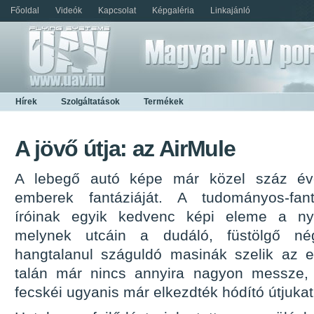
Főoldal
Videók
Kapcsolat
Képgaléria
Linkajánló
Hírek
Szolgáltatások
Termékek
A jövő útja: az AirMule
A lebegő autó képe már közel száz éve 
emberek fantáziáját. A tudományos-fant
íróinak egyik kedvenc képi eleme a nyü
melynek utcáin a dudáló, füstölgő nég
hangtalanul száguldó masinák szelik az e
talán már nincs annyira nagyon messze, 
fecskéi ugyanis már elkezdték hódító útjukat