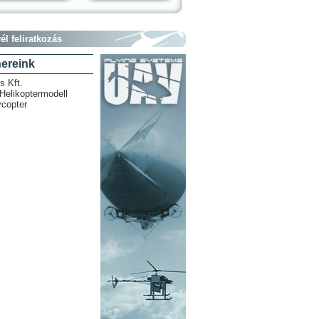
él feliratkozás
nereink
is Kft.
elikoptermodell
copter