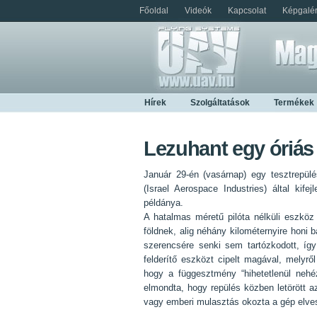
Főoldal
Videók
Kapcsolat
Képgalér
Hírek
Szolgáltatások
Termékek
Lezuhant egy óriás
Január 29-én (vasárnap) egy tesztrepülé
(Israel Aerospace Industries) által kif
példánya.
A hatalmas méretű pilóta nélküli eszkö
földnek, alig néhány kilométernyire honi b
szerencsére senki sem tartózkodott, így
felderítő eszközt cipelt magával, melyről
hogy a függesztmény “hihetetlenül nehéz
elmondta, hogy repülés közben letörött az
vagy emberi mulasztás okozta a gép elve