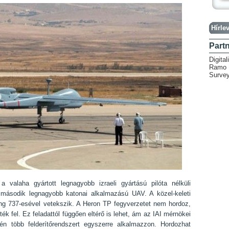
Hírlev
Part
Digital
Ramo H
Survey
alaha gyártott legnagyobb izraeli gyártású pilóta nélküli
második legnagyobb katonai alkalmazású UAV. A közel-keleti
ng 737-esével vetekszik. A Heron TP fegyverzetet nem hordoz,
ték fel. Ez feladattól függően eltérő is lehet, ám az IAI mérnökei
n több felderítőrendszert egyszerre alkalmazzon. Hordozhat