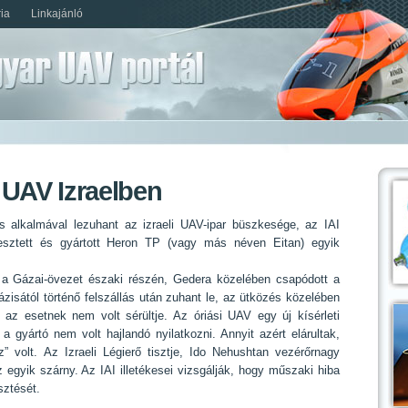
ia
Linkajánló
 UAV Izraelben
s alkalmával lezuhant az izraeli UAV-ipar büszkesége, az IAI
ejlesztett és gyártott Heron TP (vagy más néven Eitan) egyik
z a Gázai-övezet északi részén, Gedera közelében csapódott a
ázisától történő felszállás után zuhant le, az ütközés közelében
 az esetnek nem volt sérültje. Az óriási UAV egy új kísérleti
 a gyártó nem volt hajlandó nyilatkozni. Annyit azért elárultak,
” volt. Az Izraeli Légierő tisztje, Ido Nehushtan vezérőrnagy
 egyik szárny. Az IAI illetékesei vizsgálják, hogy műszaki hiba
sztését.